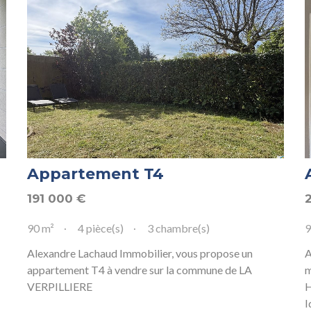
Appartement T4
191 000
€
90 m²
4 pièce(s)
3 chambre(s)
9
Alexandre Lachaud Immobilier, vous propose un
A
appartement T4 à vendre sur la commune de LA
VERPILLIERE
H
I