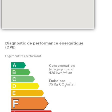
Diagnostic de performance énergétique
(DPE)
Logement très performant
Consommation
(énergie primaire)
426 kwh/m².an
Émissions
75 Kg CO
/m².an
2