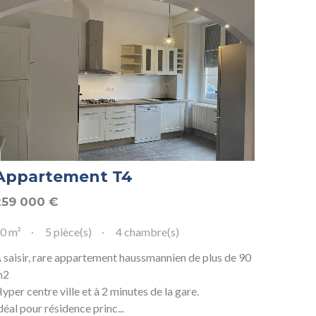
Appartement T4
259 000
€
0 m²
5 pièce(s)
4 chambre(s)
 saisir, rare appartement haussmannien de plus de 90
m2
yper centre ville et à 2 minutes de la gare.
déal pour résidence princ...