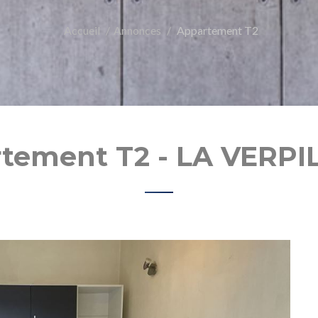
Accueil
Annonces
Appartement T2
tement T2 - LA VERPI