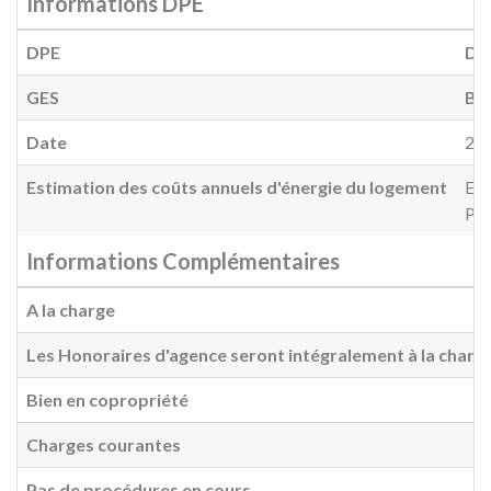
Informations DPE
DPE
D
(
GES
B
(
Date
20
Estimation des coûts annuels d'énergie du logement
Ent
Pri
Informations Complémentaires
A la charge
Les Honoraires d'agence seront intégralement à la charg
Bien en copropriété
Charges courantes
Pas de procédures en cours