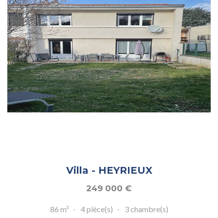
Villa - HEYRIEUX
249 000
€
86 m²
4 pièce(s)
3 chambre(s)