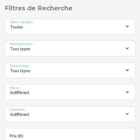
chaud
Filtres de Recherche
Villes / Secteurs :
Toutes
Vente/Location :
Tous types
Type du bien :
Tous types
MOBI
Pièces :
Indifférent
Chambres :
Indifférent
Prix (€):